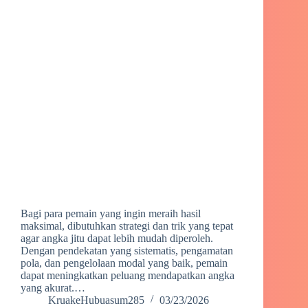
Bagi para pemain yang ingin meraih hasil
maksimal, dibutuhkan strategi dan trik yang tepat
agar angka jitu dapat lebih mudah diperoleh.
Dengan pendekatan yang sistematis, pengamatan
pola, dan pengelolaan modal yang baik, pemain
dapat meningkatkan peluang mendapatkan angka
yang akurat.…
KruakeHubuasum285
03/23/2026