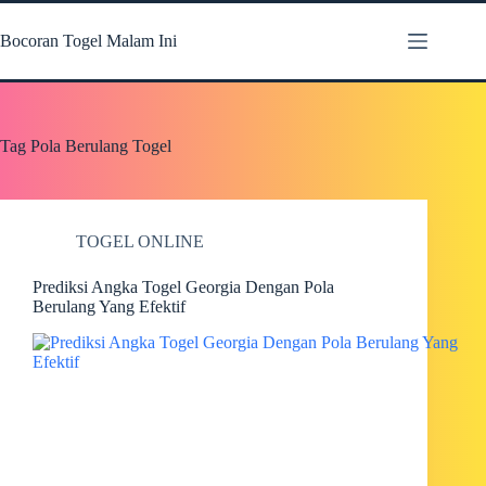
Skip
to
Bocoran Togel Malam Ini
content
Tag
Pola Berulang Togel
TOGEL ONLINE
Prediksi Angka Togel Georgia Dengan Pola
Berulang Yang Efektif