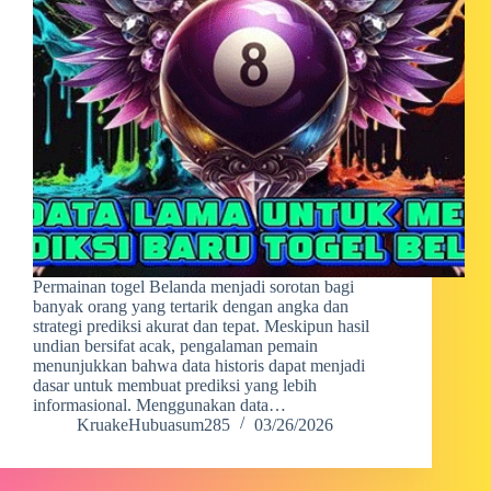
Permainan togel Belanda menjadi sorotan bagi
banyak orang yang tertarik dengan angka dan
strategi prediksi akurat dan tepat. Meskipun hasil
undian bersifat acak, pengalaman pemain
menunjukkan bahwa data historis dapat menjadi
dasar untuk membuat prediksi yang lebih
informasional. Menggunakan data…
KruakeHubuasum285
03/26/2026