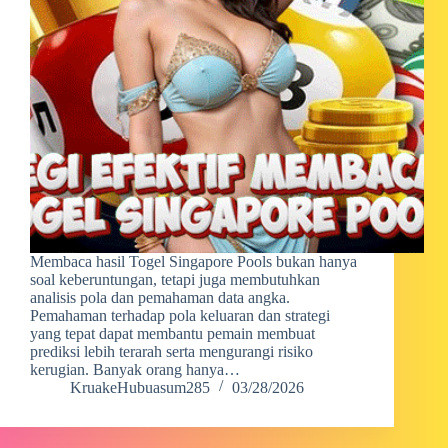
Membaca hasil Togel Singapore Pools bukan hanya
soal keberuntungan, tetapi juga membutuhkan
analisis pola dan pemahaman data angka.
Pemahaman terhadap pola keluaran dan strategi
yang tepat dapat membantu pemain membuat
prediksi lebih terarah serta mengurangi risiko
kerugian. Banyak orang hanya…
KruakeHubuasum285
03/28/2026