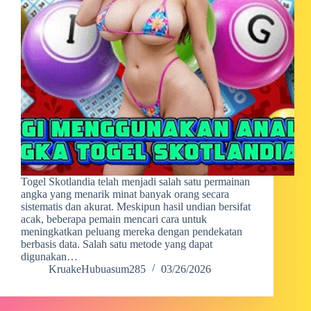
Togel Skotlandia telah menjadi salah satu permainan
angka yang menarik minat banyak orang secara
sistematis dan akurat. Meskipun hasil undian bersifat
acak, beberapa pemain mencari cara untuk
meningkatkan peluang mereka dengan pendekatan
berbasis data. Salah satu metode yang dapat
digunakan…
KruakeHubuasum285
03/26/2026