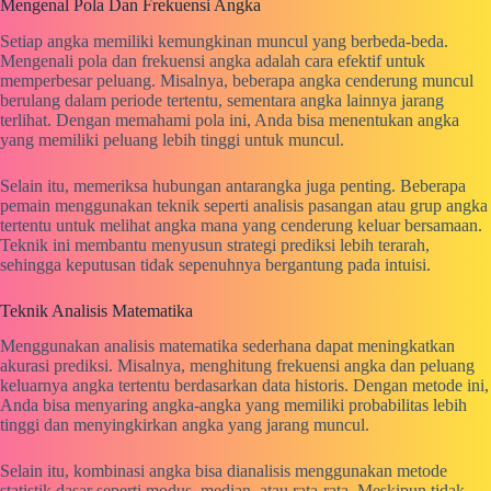
Mengenal Pola Dan Frekuensi Angka
Setiap angka memiliki kemungkinan muncul yang berbeda-beda.
Mengenali pola dan frekuensi angka adalah cara efektif untuk
memperbesar peluang. Misalnya, beberapa angka cenderung muncul
berulang dalam periode tertentu, sementara angka lainnya jarang
terlihat. Dengan memahami pola ini, Anda bisa menentukan angka
yang memiliki peluang lebih tinggi untuk muncul.
Selain itu, memeriksa hubungan antarangka juga penting. Beberapa
pemain menggunakan teknik seperti analisis pasangan atau grup angka
tertentu untuk melihat angka mana yang cenderung keluar bersamaan.
Teknik ini membantu menyusun strategi prediksi lebih terarah,
sehingga keputusan tidak sepenuhnya bergantung pada intuisi.
Teknik Analisis Matematika
Menggunakan analisis matematika sederhana dapat meningkatkan
akurasi prediksi. Misalnya, menghitung frekuensi angka dan peluang
keluarnya angka tertentu berdasarkan data historis. Dengan metode ini,
Anda bisa menyaring angka-angka yang memiliki probabilitas lebih
tinggi dan menyingkirkan angka yang jarang muncul.
Selain itu, kombinasi angka bisa dianalisis menggunakan metode
statistik dasar seperti modus, median, atau rata-rata. Meskipun tidak