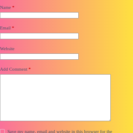
Name
*
Email
*
Website
Add Comment
*
Save my name, email and website in this browser for the