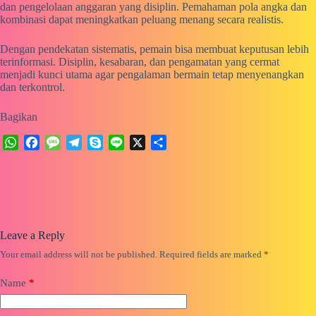
dan pengelolaan anggaran yang disiplin. Pemahaman pola angka dan
kombinasi dapat meningkatkan peluang menang secara realistis.
Dengan pendekatan sistematis, pemain bisa membuat keputusan lebih
terinformasi. Disiplin, kesabaran, dan pengamatan yang cermat
menjadi kunci utama agar pengalaman bermain tetap menyenangkan
dan terkontrol.
Bagikan
W
F
M
T
S
L
X
S
h
a
e
e
k
i
h
a
c
s
l
y
n
a
t
e
s
e
p
e
r
s
b
a
g
e
e
A
o
g
r
Leave a Reply
p
o
e
a
p
k
m
Your email address will not be published.
Required fields are marked
*
Name
*