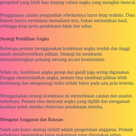
perspektif yang lebih luas tentang variasi angka yang mungkin muncul.
Penggunaan catatan pengundian sebelumnya harus tetap realistis. Data
historis hanya membantu memahami tren, bukan memastikan hasil,
sehingga tetap perlu pendekatan bijak dan sabar.
Strategi Pemilihan Angka
Beberapa pemain menggunakan kombinasi angka rendah dan tinggi
untuk mendiversifikasi pilihan. Strategi ini membantu
menyeimbangkan peluang menang secara keseluruhan.
Selain itu, kombinasi angka genap dan ganjil juga sering digunakan.
Dengan memvariasikan angka, pemain bisa membuat pilihan lebih
berimbang dan mengurangi risiko terlalu fokus pada satu pola tertentu.
Menggunakan strategi kombinasi ini memerlukan catatan dan analisis
sederhana. Pemain bisa mencatat angka yang dipilih dan mengamati
hasilnya untuk menilai efektivitas pendekatan mereka.
Mengatur Anggaran dan Batasan
Salah satu kunci strategi efektif adalah pengelolaan anggaran. Pemain
sebaiknya menentukan batas maksimum yang digunakan setiap