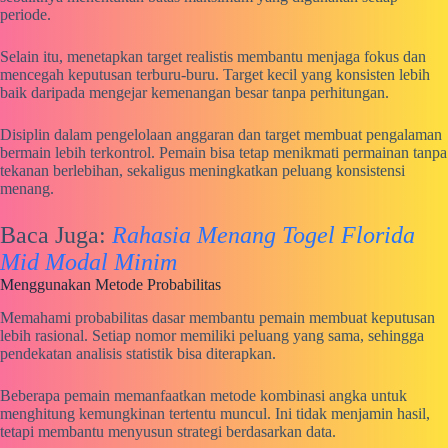
periode.
Selain itu, menetapkan target realistis membantu menjaga fokus dan
mencegah keputusan terburu-buru. Target kecil yang konsisten lebih
baik daripada mengejar kemenangan besar tanpa perhitungan.
Disiplin dalam pengelolaan anggaran dan target membuat pengalaman
bermain lebih terkontrol. Pemain bisa tetap menikmati permainan tanpa
tekanan berlebihan, sekaligus meningkatkan peluang konsistensi
menang.
Baca Juga:
Rahasia Menang Togel Florida
Mid Modal Minim
Menggunakan Metode Probabilitas
Memahami probabilitas dasar membantu pemain membuat keputusan
lebih rasional. Setiap nomor memiliki peluang yang sama, sehingga
pendekatan analisis statistik bisa diterapkan.
Beberapa pemain memanfaatkan metode kombinasi angka untuk
menghitung kemungkinan tertentu muncul. Ini tidak menjamin hasil,
tetapi membantu menyusun strategi berdasarkan data.